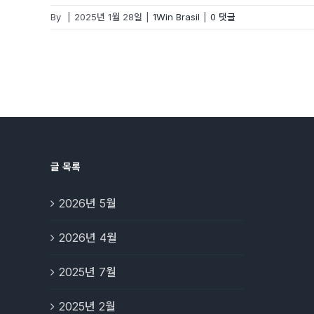
By
|
2025년 1월 28일
|
1Win Brasil
|
0 댓글
글 목록
2026년 5월
2026년 4월
2025년 7월
2025년 2월