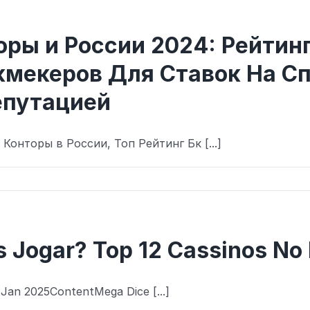
оры и России 2024: Рейтин
мекеров Для Ставок На Сп
епутацией
онторы в России, Топ Рейтинг Бк [...]
s Jogar? Top 12 Cassinos No 
Jan 2025ContentMega Dice [...]