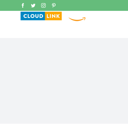
Skip
Facebook
Twitter
Instagram
Pinterest
to
content