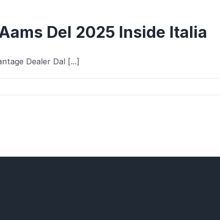
e Aams Del 2025 Inside Italia
antage Dealer Dal [...]