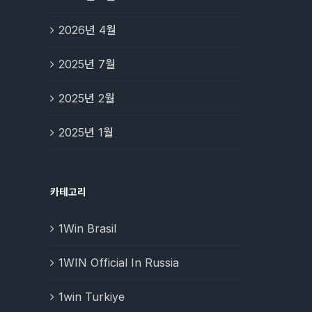
2026년 4월
2025년 7월
2025년 2월
2025년 1월
카테고리
1Win Brasil
1WIN Official In Russia
1win Turkiye