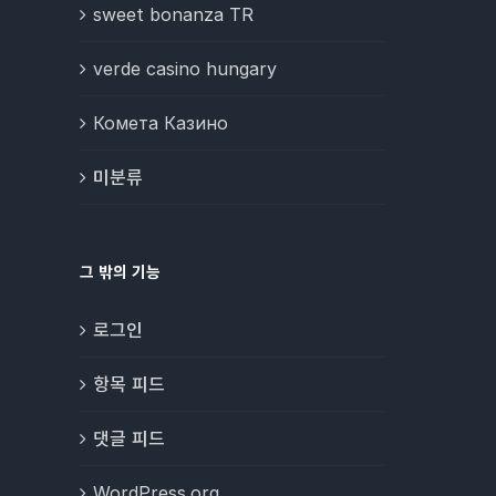
sweet bonanza TR
verde casino hungary
Комета Казино
미분류
그 밖의 기능
로그인
항목 피드
댓글 피드
WordPress.org