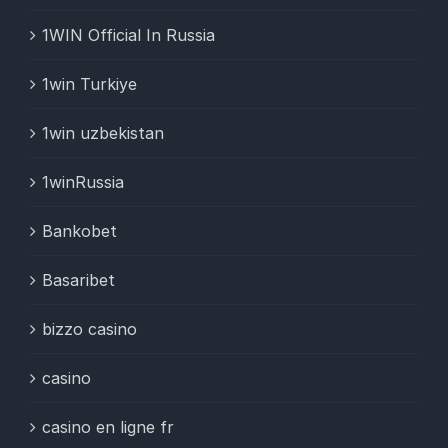
1WIN Official In Russia
1win Turkiye
1win uzbekistan
1winRussia
Bankobet
Basaribet
bizzo casino
casino
casino en ligne fr