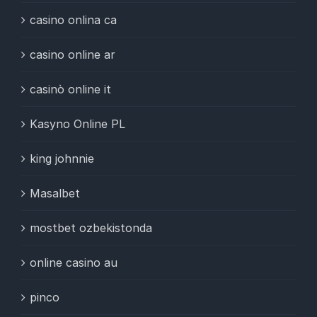
casino onlina ca
casino online ar
casinò online it
Kasyno Online PL
king johnnie
Masalbet
mostbet ozbekistonda
online casino au
pinco