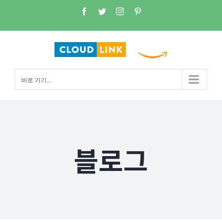
Skip
Facebook
Twitter
Instagram
Pinterest
to
content
바로 가기...
블로그