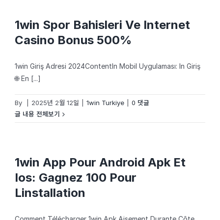
1win Spor Bahisleri Ve Internet
Casino Bonus 500%
1win Giriş Adresi 2024ContentIn Mobil Uygulaması: In Giriş
🌐 En [...]
By
|
2025년 2월 12일
|
1win Turkiye
|
0 댓글
글 내용 전체보기
1win App Pour Android Apk Et
Ios: Gagnez 100 Pour
Linstallation
Comment Télécharger 1win Apk Aisement Durante Côte